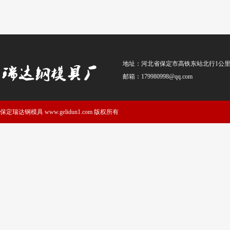
地址：河北省保定市高铁东站北行1公里（到站车
邮箱：179980998@qq.com
保定瑞达钢模具 www.gelidun1.com 版权所有