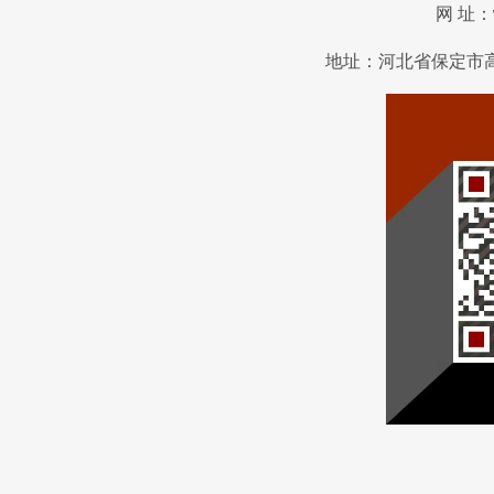
网 址：w
地址：河北省保定市