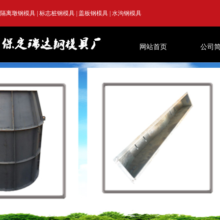
隔离墩钢模具
|
标志桩钢模具
|
盖板钢模具
|
水沟钢模具
网站首页
公司